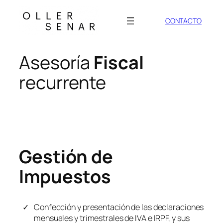
Saltar
al
CONTACTO
contenido
Asesoría
Fiscal
recurrente
Gestión de
Impuestos
Confección y presentación de las declaraciones
mensuales y trimestrales de IVA e IRPF, y sus